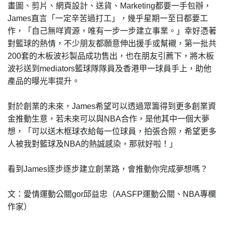
畫圖、剪片、網頁設計、送貨、Marketing都要一手包辦，
James直言「一定辛苦過打工」，幾乎星期一至日都要工
作，「自己無咩資源，唯有一步一步建立事業。」幸好憑著
對籃球的熱情，不少朋友都願意伸出援手或幫襯，第一批共
200套的木板波衫製品成功售出，也在朋友引薦下，將木板
波衫送到mediators籃球隊隊員及香港甲一球員手上，助他
產品的曝光率提升。
對於創業的未來，James希望可以透過眾籌得到更多創業資
金推動生意，若未來可以與NBA合作，是他其中一個大夢
想，「可以送木框球衣給每一位球員，拍張合照，希望更多
人被我對籃球及NBA的熱誠感染，那就好啦！」
看到James逐步逐步建立創業路，會推動你完成夢想嗎？
文：愛情運動公關gor邱益忠（AASFP運動公關、NBA專欄
作家）