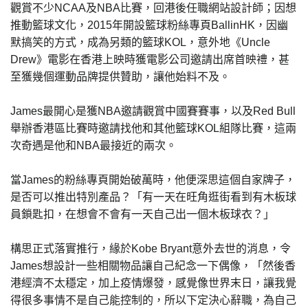
觀賞不少NCAA及NBA比賽，回港後任職網站設計師；因想
推動籃球文化，2015年開設籃球粉絲專頁BallinHK，因幽
默搞笑的方式，成為另類的籃球KOL，意外地《Uncle
Drew》電影在香港上映時獲電影公司邀請出席首映禮，甚
至獲幾個運動品牌提供贊助，讓他始料不及。
James最開心是獲NBA邀請觀賞中國賽賽事，以及Red Bull
舉辦香港區比賽時邀請找他和其他籃球KOL組隊比賽，這兩
次奇遇是他和NBA最接近的兩次。
當James的粉絲專頁開始破萬時，他便深思這個自家牌子，
是否可以推出特別產品？「有一天在旺角逛街看到有木板球
員鎖匙扣，在想會不會有一天自己出一個木板球衣？」
構思正式落實推行，緣於Kobe Bryant意外去世的消息，令
James想設計一些相關物品讓自己紀念一下偶像，「然後香
港經濟不太穩定，加上疫情爆發，感覺像世界末日，讓我覺
得很多事情不是自己能控制的，所以下定決心辭職，為自己